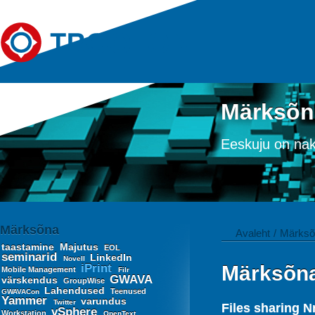
Märksõn
Eeskuju on na
Märksõna
Avaleht
/
Märksõ
taastamine
Majutus
EOL
seminarid
LinkedIn
Novell
iPrint
Märksõn
Mobile Management
Filr
GWAVA
värskendus
GroupWise
Lahendused
Teenused
GWAVACon
Yammer
varundus
Twitter
Files sharing N
vSphere
Workstation
OpenText