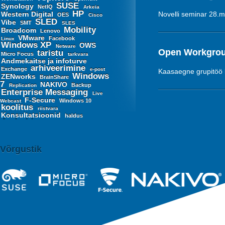
SUSE
Synology
NetIQ
Arkeia
HP
Western Digital
Novelli seminar 28.m
OES
Cisco
SLED
Vibe
SMT
SLES
Mobility
Broadcom
Lenovo
VMware
Facebook
Linux
Windows XP
OWS
Netware
Open Workgrou
taristu
Micro Focus
tarkvara
Andmekaitse ja infoturve
arhiveerimine
Exchange
e-post
Kaasaegne grupitöö
Windows
ZENworks
BrainShare
7
NAKIVO
Backup
Replication
Enterprise Messaging
Live
F-Secure
Windows 10
Webcast
koolitus
riistvara
Konsultatsioonid
haldus
Android
BlackBerry
Device
iOS
VMware Desktop
Management
Hypervisor
virtualiseerimine
Office
Gmail
Võrgustik
Microsoft 365
Secure
riskihaldus
Messaging Gateway
EDR
infoturve
WithSecure
DPO
EPP
NIS2 direktiiv